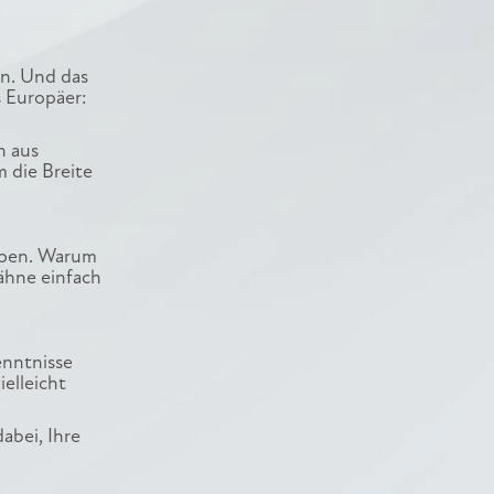
en. Und das
s Europäer:
n aus
m die Breite
ppen. Warum
Zähne einfach
enntnisse
elleicht
abei, Ihre