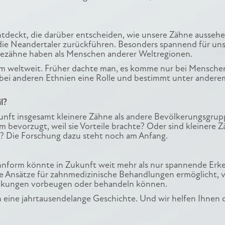
ntdeckt, die darüber entscheiden, wie unsere Zähne ausseh
uf die Neandertaler zurückführen. Besonders spannend für un
eidezähne haben als Menschen anderer Weltregionen.
m weltweit. Früher dachte man, es komme nur bei Mensche
h bei anderen Ethnien eine Rolle und bestimmt unter andere
l?
unft insgesamt kleinere Zähne als andere Bevölkerungsgru
orm bevorzugt, weil sie Vorteile brachte? Oder sind kleinere 
? Die Forschung dazu steht noch am Anfang.
nform könnte in Zukunft weit mehr als nur spannende Erk
ue Ansätze für zahnmedizinische Behandlungen ermöglicht, vi
ankungen vorbeugen oder behandeln können.
len eine jahrtausendelange Geschichte. Und wir helfen Ihnen d