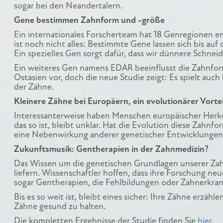
sogar bei den Neandertalern.
Gene bestimmen Zahnform und -größe
Ein internationales Forscherteam hat 18 Genregionen e
ist noch nicht alles: Bestimmte Gene lassen sich bis a
Ein spezielles Gen sorgt dafür, dass wir dünnere Schn
Ein weiteres Gen namens EDAR beeinflusst die Zahnfor
Ostasien vor, doch die neue Studie zeigt: Es spielt auc
der Zähne.
Kleinere Zähne bei Europäern, ein evolutionärer Vortei
Interessanterweise haben Menschen europäischer Herk
das so ist, bleibt unklar. Hat die Evolution diese Zahnf
eine Nebenwirkung anderer genetischer Entwicklungen
Zukunftsmusik: Gentherapien in der Zahnmedizin?
Das Wissen um die genetischen Grundlagen unserer Zah
liefern. Wissenschaftler hoffen, dass ihre Forschung ne
sogar Gentherapien, die Fehlbildungen oder Zahnerkr
Bis es so weit ist, bleibt eines sicher: Ihre Zähne erzäh
Zähne gesund zu halten.
Die kompletten Ergebnisse der Studie finden Sie
hier
.