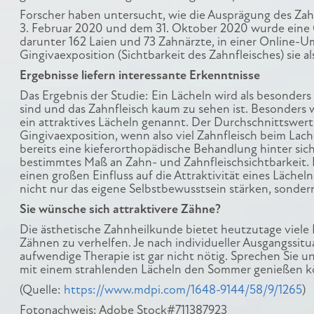
Forscher haben untersucht, wie die Ausprägung des Za
3. Februar 2020 und dem 31. Oktober 2020 wurde eine
darunter 162 Laien und 73 Zahnärzte, in einer Online-
Gingivaexposition (Sichtbarkeit des Zahnfleisches) sie a
Ergebnisse liefern interessante Erkenntnisse
Das Ergebnis der Studie: Ein Lächeln wird als besonder
sind und das Zahnfleisch kaum zu sehen ist. Besonders
ein attraktives Lächeln genannt. Der Durchschnittswert 
Gingivaexposition, wenn also viel Zahnfleisch beim Lach
bereits eine kieferorthopädische Behandlung hinter si
bestimmtes Maß an Zahn- und Zahnfleischsichtbarkeit. D
einen großen Einfluss auf die Attraktivität eines Läche
nicht nur das eigene Selbstbewusstsein stärken, sondern
Sie wünsche sich attraktivere Zähne?
Die ästhetische Zahnheilkunde bietet heutzutage viele
Zähnen zu verhelfen. Je nach individueller Ausgangssi
aufwendige Therapie ist gar nicht nötig. Sprechen Sie 
mit einem strahlenden Lächeln den Sommer genießen 
(Quelle:
https://www.mdpi.com/1648-9144/58/9/1265
)
Fotonachweis: Adobe Stock#711387923