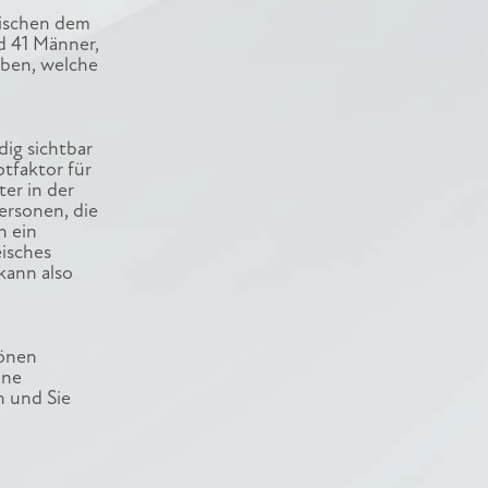
wischen dem
d 41 Männer,
eben, welche
dig sichtbar
tfaktor für
ter in der
ersonen, die
n ein
eisches
kann also
hönen
ine
n und Sie