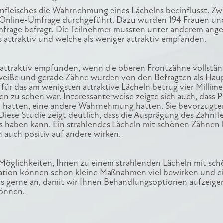
hnfleisches die Wahrnehmung eines Lächelns beeinflusst. Z
 Online-Umfrage durchgeführt. Dazu wurden 194 Frauen un
Umfrage befragt. Die Teilnehmer mussten unter anderem ang
ls attraktiv und welche als weniger attraktiv empfanden.
s attraktiv empfunden, wenn die oberen Frontzähne vollstän
 weiße und gerade Zähne wurden von den Befragten als Haup
für das am wenigsten attraktive Lächeln betrug vier Millime
en zu sehen war. Interessanterweise zeigte sich auch, dass P
ch hatten, eine andere Wahrnehmung hatten. Sie bevorzugte
iese Studie zeigt deutlich, dass die Ausprägung des Zahnfl
lns haben kann. Ein strahlendes Lächeln mit schönen Zähnen 
 auch positiv auf andere wirken.
 Möglichkeiten, Ihnen zu einem strahlenden Lächeln mit sc
tuation können schon kleine Maßnahmen viel bewirken und e
uns gerne an, damit wir Ihnen Behandlungsoptionen aufzeige
können.